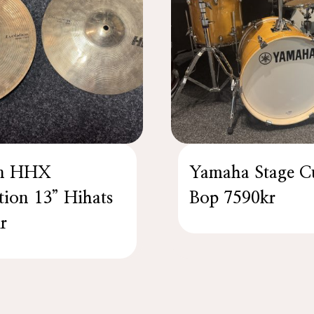
an HHX
Yamaha Stage C
tion 13” Hihats
Bop 7590kr
r