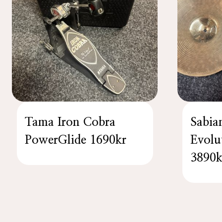
Tama Iron Cobra
Sabi
PowerGlide 1690kr
Evolu
3890k