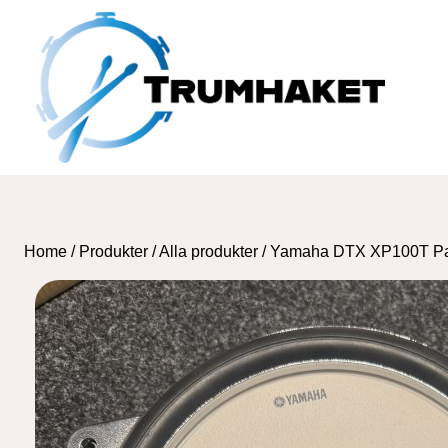
Skip
to
content
Home
/
Produkter
/
Alla produkter
/
Yamaha DTX XP100T Pa