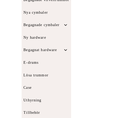
Nya cymbaler
Toggle
Begagnade cymbaler
child
menu
Ny hardware
Toggle
Begagnat hardware
child
menu
E-drums
Lösa trummor
Case
Uthyrning
Tillbehör