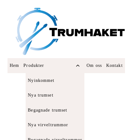
Skip
to
content
Toggle
Hem
Produkter
Om oss
Kontakt
child
menu
Nyinkommet
Nya trumset
Begagnade trumset
Nya virveltrummor
Begagnade virveltrummor