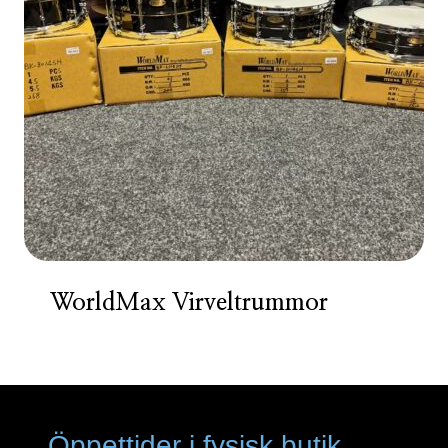
WorldMax Virveltrummor
Öppettider i fysisk butik