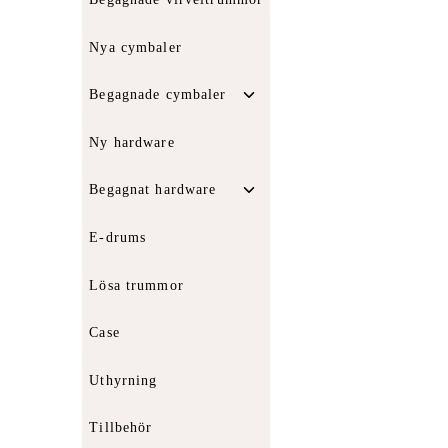
Nya cymbaler
Toggle
Begagnade cymbaler
child
menu
Ny hardware
Toggle
Begagnat hardware
child
menu
E-drums
Lösa trummor
Case
Uthyrning
Tillbehör