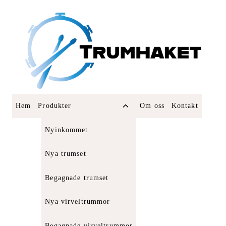
Skip
to
content
Toggle
Hem
Produkter
Om oss
Kontakt
child
menu
Nyinkommet
Nya trumset
Begagnade trumset
Nya virveltrummor
Begagnade virveltrummor