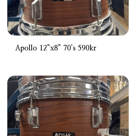
Apollo 12”x8” 70’s 590kr