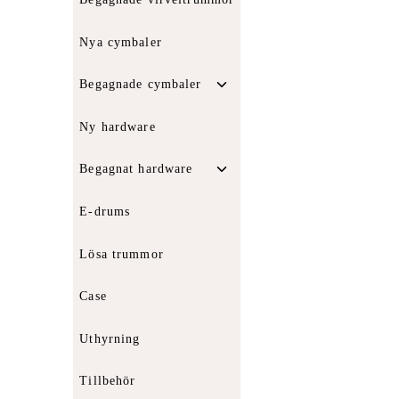
Nya cymbaler
Toggle
Begagnade cymbaler
child
menu
Ny hardware
Toggle
Begagnat hardware
child
menu
E-drums
Lösa trummor
Case
Uthyrning
Tillbehör