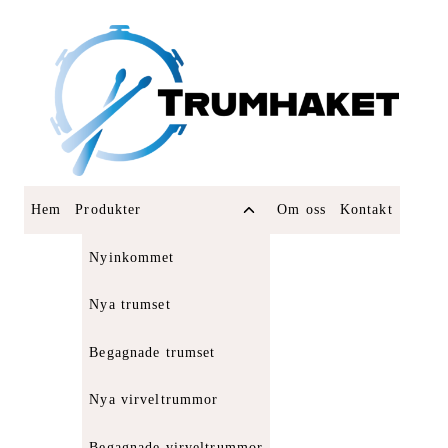
Skip
to
content
Toggle
Hem
Produkter
Om oss
Kontakt
child
menu
Nyinkommet
Nya trumset
Begagnade trumset
Nya virveltrummor
Begagnade virveltrummor