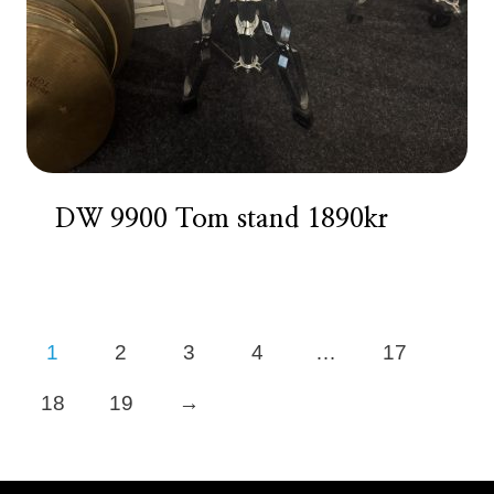
DW 9900 Tom stand 1890kr
1
2
3
4
…
17
18
19
→