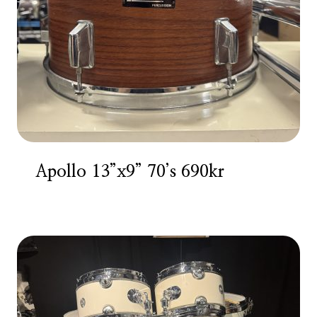
Apollo 13”x9” 70’s 690kr