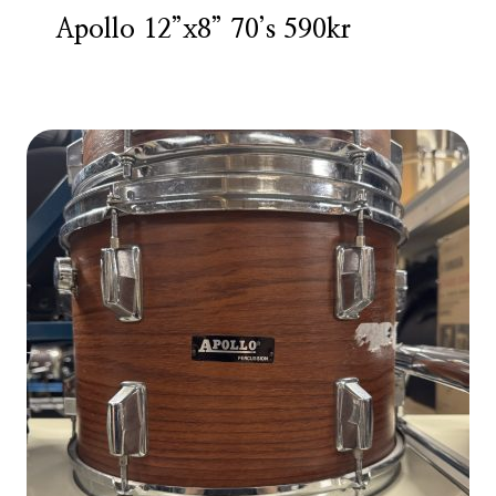
Apollo 12”x8” 70’s 590kr