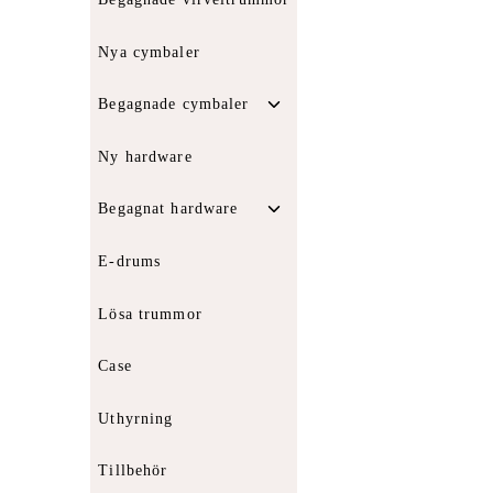
Nya cymbaler
Toggle
Begagnade cymbaler
child
menu
Ny hardware
Toggle
Begagnat hardware
child
menu
E-drums
Lösa trummor
Case
Uthyrning
Tillbehör