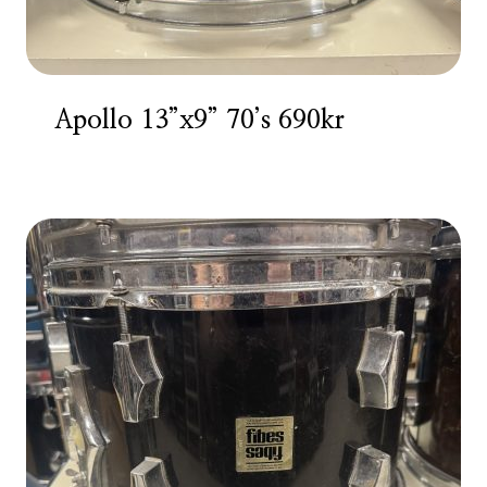
Apollo 13”x9” 70’s 690kr