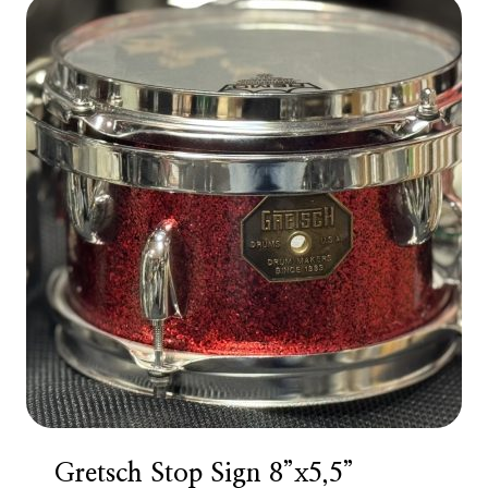
Gretsch Stop Sign 8”x5,5”