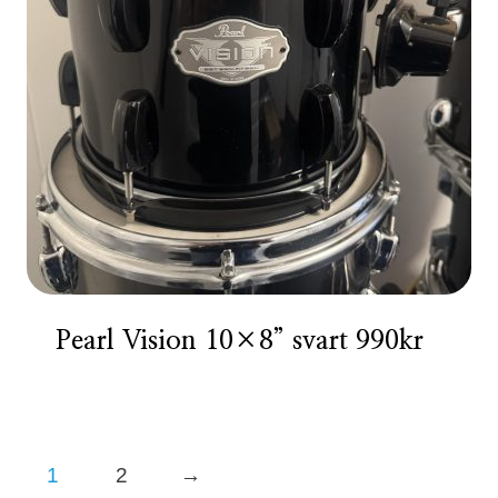
Pearl Vision 10×8” svart 990kr
1
2
→