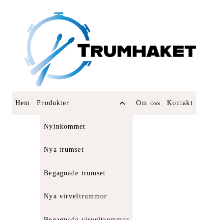
Skip
to
content
Toggle
Hem
Produkter
Om oss
Kontakt
child
menu
Nyinkommet
Nya trumset
Begagnade trumset
Nya virveltrummor
Begagnade virveltrummor