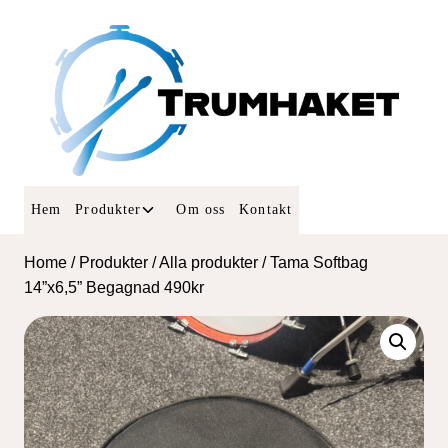
Skip
to
content
Toggle
Hem
Produkter
Om oss
Kontakt
child
menu
Home
/
Produkter
/
Alla produkter
/
Tama Softbag
14”x6,5” Begagnad 490kr