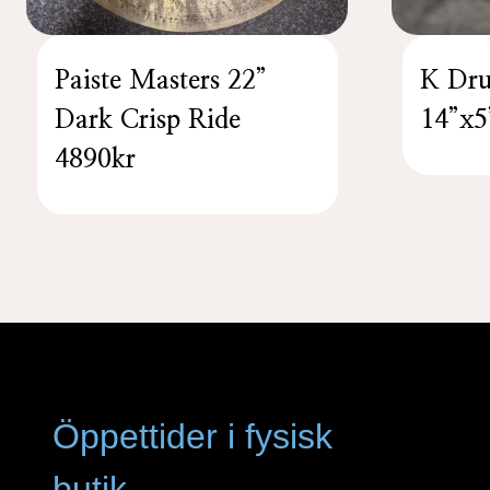
Paiste Masters 22”
K Dr
Dark Crisp Ride
14”x5
4890kr
Öppettider i fysisk
butik