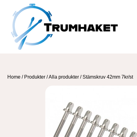
Skip
to
content
Home
/
Produkter
/
Alla produkter
/
Stämskruv 42mm 7kr/st