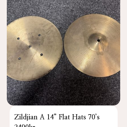
Zildjian A 14” Flat Hats 70’s