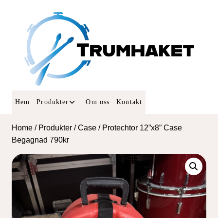
Skip
to
content
Toggle
Hem
Produkter
Om oss
Kontakt
child
menu
Home
/
Produkter
/
Case
/
Protechtor 12”x8” Case
Begagnad 790kr