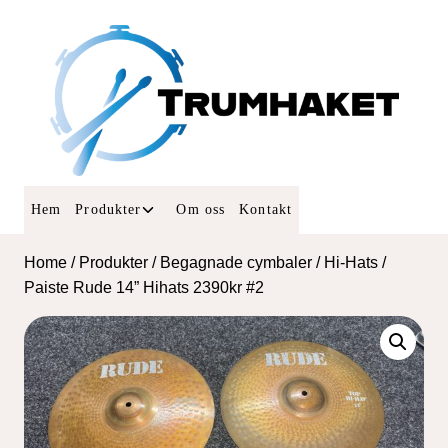
Skip
to
content
Toggle
Hem
Produkter
Om oss
Kontakt
child
menu
Home
/
Produkter
/
Begagnade cymbaler
/
Hi-Hats
/
Paiste Rude 14” Hihats 2390kr #2