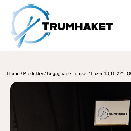
Skip
to
content
Home
/
Produkter
/
Begagnade trumset
/
Lazer 13,16,22” 18