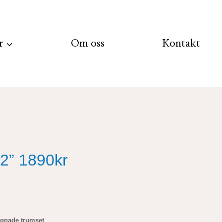
r
Om oss
Kontakt
2” 1890kr
gnade trumset