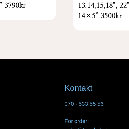
” 3790kr
13,14,15,18”, 22”
14×5” 3500kr
Kontakt
070 - 533 55 56
För order: