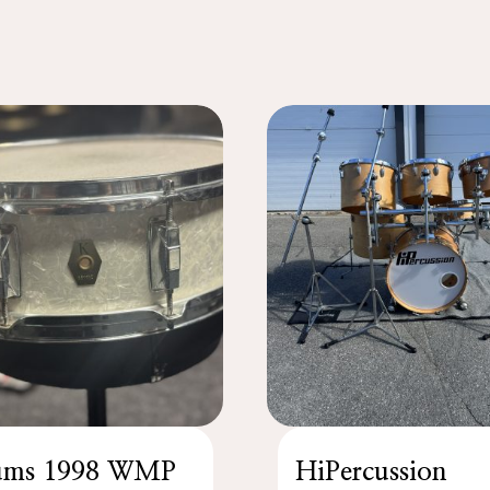
ums 1998 WMP
HiPercussion