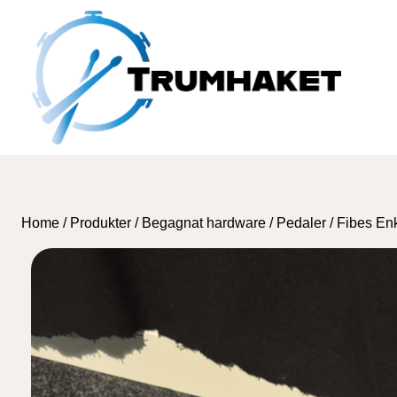
Skip
to
content
Home
/
Produkter
/
Begagnat hardware
/
Pedaler
/
Fibes Enk