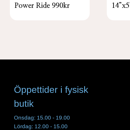
Power Ride 990kr
14”x5
Öppettider i fysisk
butik
Onsdag: 15.00 - 19.00
Lördag: 12.00 - 15.00