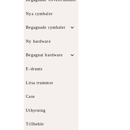
Nya cymbaler
Toggle
Begagnade cymbaler
child
menu
Ny hardware
Toggle
Begagnat hardware
child
menu
E-drums
Lösa trummor
Case
Uthyrning
Tillbehör