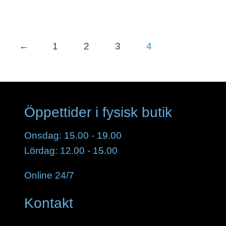
←
1
2
3
4
Öppettider i fysisk butik
Onsdag: 15.00 - 19.00
Lördag: 12.00 - 15.00
Online 24/7
Kontakt