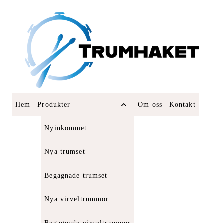
Skip
to
content
Toggle
Hem
Produkter
Om oss
Kontakt
child
menu
Nyinkommet
Nya trumset
Begagnade trumset
Nya virveltrummor
Begagnade virveltrummor