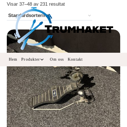
Skip
Visar 37–48 av 231 resultat
to
content
Toggle
Hem
Produkter
Om oss
Kontakt
child
menu