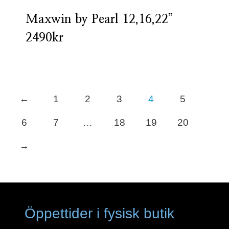
Maxwin by Pearl 12,16,22”
2490kr
←
1
2
3
4
5
6
7
…
18
19
20
→
Öppettider i fysisk butik